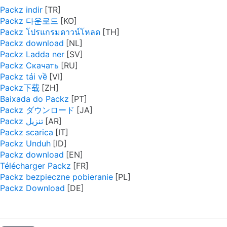
Packz indir
Packz 다운로드
Packz โปรแกรมดาวน์โหลด
Packz download
Packz Ladda ner
Packz Скачать
Packz tải về
Packz下载
Baixada do Packz
Packz ダウンロード
Packz تنزيل
Packz scarica
Packz Unduh
Packz download
Télécharger Packz
Packz bezpieczne pobieranie
Packz Download