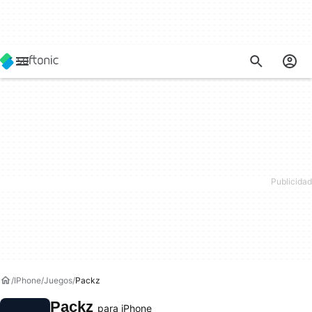
IPhone
Juegos
Packz
Packz
para iPhone